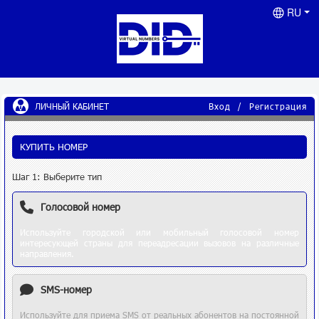
RU
ЛИЧНЫЙ КАБИНЕТ
Вход
/
Регистрация
КУПИТЬ НОМЕР
Шаг 1: Выберите тип
Голосовой номер
Используйте городской или мобильный голосовой номер
интересующей страны для переадресации вызовов на различные
направления.
SMS-номер
Используйте для приема SMS от реальных абонентов на постоянной