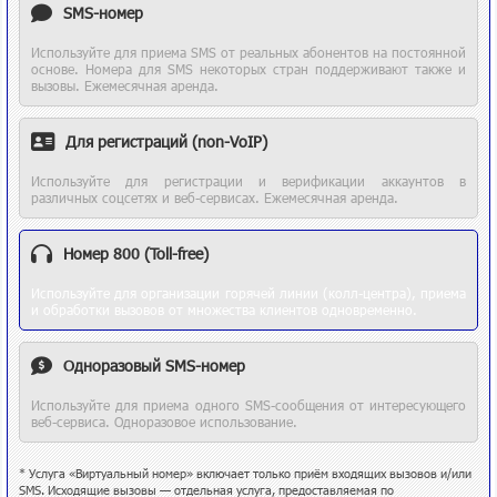
SMS-номер
Используйте для приема SMS от реальных абонентов на постоянной
основе. Номера для SMS некоторых стран поддерживают также и
вызовы. Ежемесячная аренда.
Для регистраций (non-VoIP)
Используйте для регистрации и верификации аккаунтов в
различных соцсетях и веб-сервисах. Ежемесячная аренда.
Номер 800 (Toll-free)
Используйте для организации горячей линии (колл-центра), приема
и обработки вызовов от множества клиентов одновременно.
Одноразовый SMS-номер
Используйте для приема одного SMS-сообщения от интересующего
веб-сервиса. Одноразовое использование.
* Услуга «Виртуальный номер» включает только приём входящих вызовов и/или
SMS. Исходящие вызовы — отдельная услуга, предоставляемая по