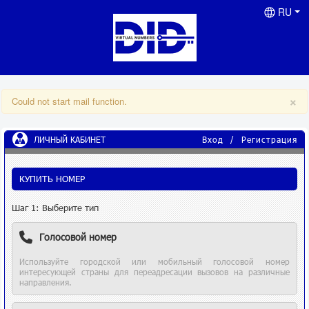
RU
×
Could not start mail function.
ЛИЧНЫЙ КАБИНЕТ
Вход
/
Регистрация
КУПИТЬ НОМЕР
Шаг 1: Выберите тип
Голосовой номер
Используйте городской или мобильный голосовой номер
интересующей страны для переадресации вызовов на различные
направления.