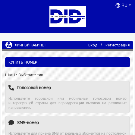
RU
ЛИЧНЫЙ КАБИНЕТ
Вход
/
Регистрация
КУПИТЬ НОМЕР
Шаг 1: Выберите тип
Голосовой номер
Используйте городской или мобильный голосовой номер
интересующей страны для переадресации вызовов на различные
направления.
SMS-номер
Используйте для приема SMS от реальных абонентов на постоянной