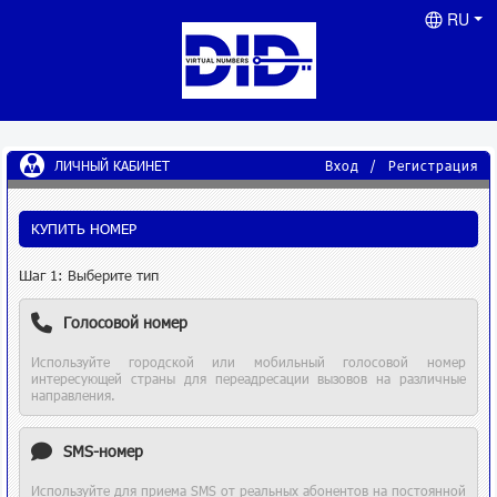
RU
ЛИЧНЫЙ КАБИНЕТ
Вход
/
Регистрация
КУПИТЬ НОМЕР
Шаг 1: Выберите тип
Голосовой номер
Используйте городской или мобильный голосовой номер
интересующей страны для переадресации вызовов на различные
направления.
SMS-номер
Используйте для приема SMS от реальных абонентов на постоянной